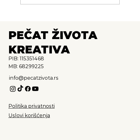
Energetske kuglice protiv kašlja
PEČAT ŽIVOTA
KREATIVA
PIB: 115351468
MB: 68299225
info@pecatzivota.rs
Politika privatnosti
Uslovi korišćenja