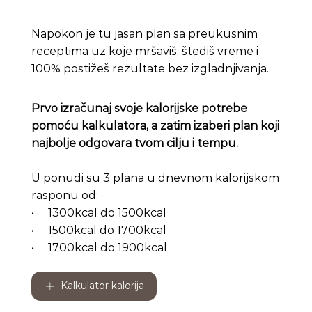
Napokon je tu jasan plan sa preukusnim
receptima uz koje mršaviš, štediš vreme i
100% postižeš rezultate bez izgladnjivanja.
Prvo izračunaj svoje kalorijske potrebe
pomoću kalkulatora, a zatim izaberi plan koji
najbolje odgovara tvom cilju i tempu.
U ponudi su 3 plana u dnevnom kalorijskom
rasponu od:
• 1300kcal do 1500kcal
• 1500kcal do 1700kcal
• 1700kcal do 1900kcal
Kalkulator kalorija