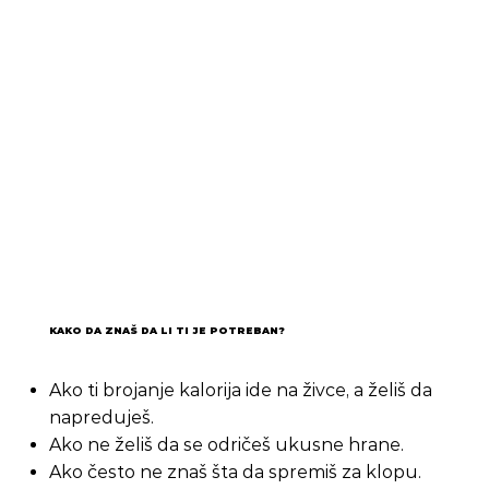
KAKO DA ZNAŠ DA LI TI JE POTREBAN?
Ako ti brojanje kalorija ide na živce, a želiš da
napreduješ.
Ako ne želiš da se odričeš ukusne hrane.
Ako često ne znaš šta da spremiš za klopu.