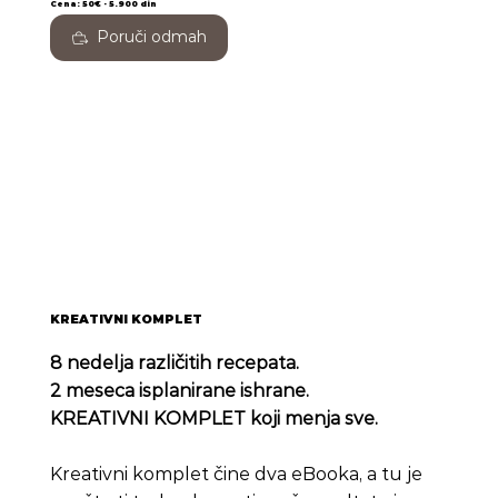
Cena: 50€ - 5.900 din​
Poruči odmah
KREATIVNI KOMPLET
8 nedelja različitih recepata.
2 meseca isplanirane ishrane.
KREATIVNI KOMPLET koji menja sve.
Kreativni komplet čine dva eBooka, a tu je