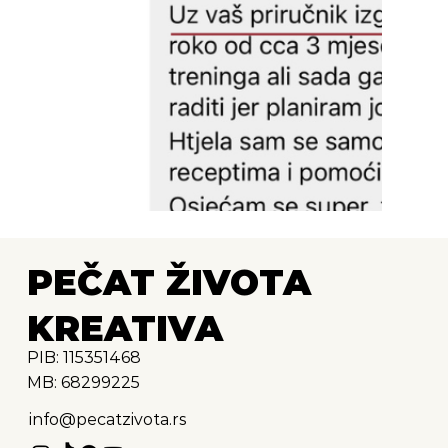
PEČAT ŽIVOTA
KREATIVA
PIB: 115351468
MB: 68299225
info@pecatzivota.rs