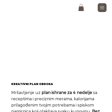
KREATIVNI PLAN OBROKA
Mršavljenje uz
plan ishrane za 4 nedelje
sa
receptima i preciznim merama, kalorijama
prilagođenim tvojim potrebama i spiskom
namirnica koji olakšava svaku kupovinu.
Bez