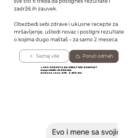
sve što ti treba da postigneš rezultate i
zadržiš ih zauvek.
Obezbedi sebi zdrave i ukusne recepte za
mršavljenje, uštedi novac i postigni rezultate
o kojima dugo maštaš – za samo 2 meseca.
Saznaj više
Poruči odmah
🔥 50% POPUSTA NA KREATIVNI KOMPLET
Cena: 100€ - 11.700 din
Snižena cena: 50€ - 5.850 din