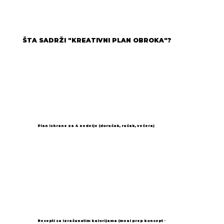
ŠTA SADRŽI "KREATIVNI PLAN OBROKA"?
Plan ishrane za 4 nedelje (doručak, ručak, večera)
Recepti sa izračunatim kalorijama (meal prep koncept -