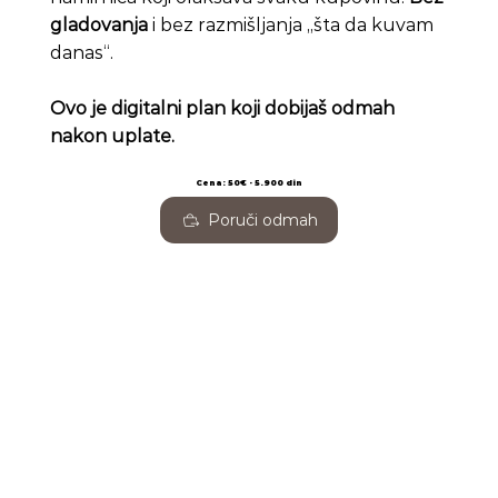
gladovanja
i bez razmišljanja „šta da kuvam
danas“.
Ovo je digitalni plan koji dobijaš odmah
nakon uplate.
Cena: 50€ - 5.900 din
Poruči odmah