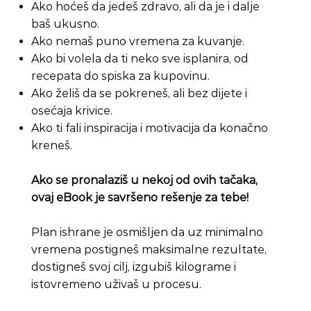
Ako hoćeš da jedeš zdravo, ali da je i dalje
baš ukusno.
Ako nemaš puno vremena za kuvanje.
Ako bi volela da ti neko sve isplanira, od
recepata do spiska za kupovinu.
Ako želiš da se pokreneš, ali bez dijete i
osećaja krivice.
Ako ti fali inspiracija i motivacija da konačno
kreneš.​
Ako se pronalaziš u nekoj od ovih tačaka,
ovaj eBook je savršeno rešenje za tebe!​
Plan ishrane je osmišljen da uz minimalno
vremena postigneš maksimalne rezultate,
dostigneš svoj cilj, izgubiš kilograme i
istovremeno uživaš u procesu.